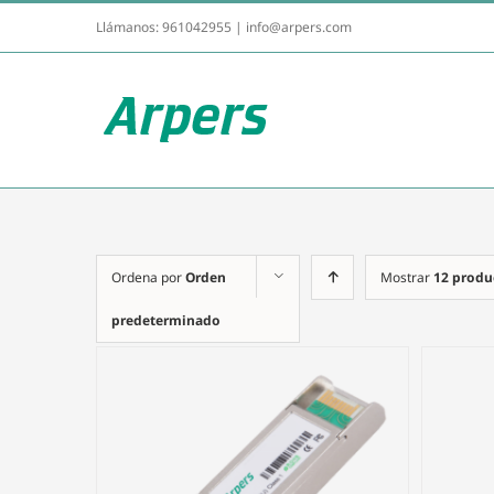
Llámanos:
961042955
|
info@arpers.com
Ordena por
Orden
Mostrar
12 produ
predeterminado