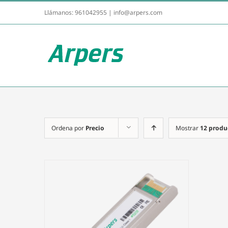
Llámanos:
961042955
|
info@arpers.com
Ordena por
Precio
Mostrar
12 produ