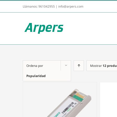
Llámanos:
961042955
|
info@arpers.com
Ordena por
Mostrar
12 produ
Popularidad