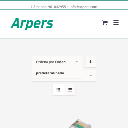
Llámanos:
961042955
|
info@arpers.com
Ordena por
Orden
predeterminado
Mostrar
36 productos