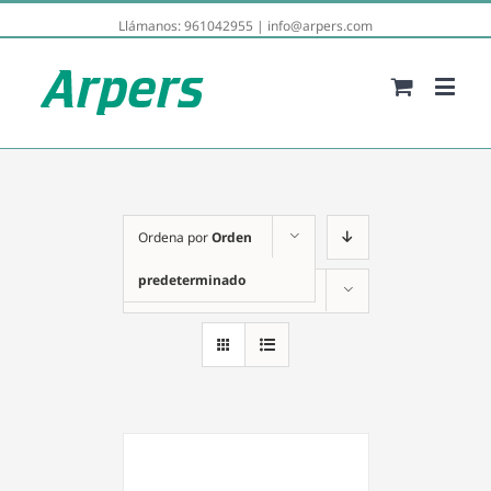
Llámanos:
961042955
|
info@arpers.com
Ordena por
Orden
predeterminado
Mostrar
12 productos