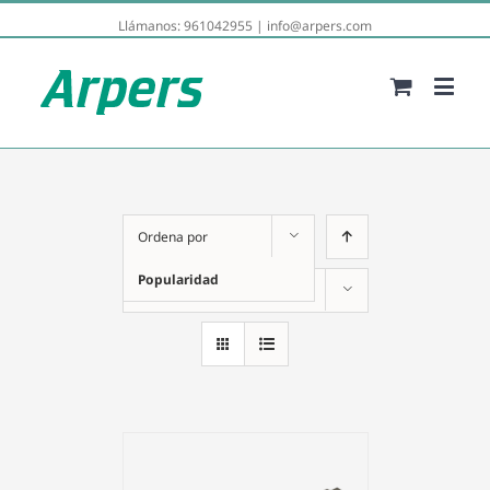
Llámanos:
961042955
|
info@arpers.com
Ordena por
Popularidad
Mostrar
12 productos