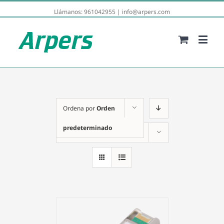
Llámanos:
961042955
|
info@arpers.com
Ordena por
Orden
predeterminado
Mostrar
24 productos