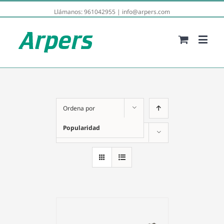
Llámanos:
961042955
|
info@arpers.com
Ordena por
Popularidad
Mostrar
12 productos